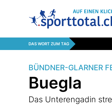
DAS WORT ZUM TAG
BÜNDNER-GLARNER F
Buegla
Das Unterengadin str